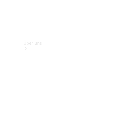
Über uns
Standort &
Öffnungszeiten
Ansprechpartner
Unternehmen
Jobs &
Karriere