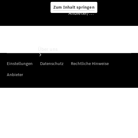
Zum Inhalt springen
Anbieter/Datenschutz
Anbieter/Datenschutz
Über uns
Standort &
Öffnungszeiten
Ansprechpartner
Unternehmen
Jobs &
Karriere