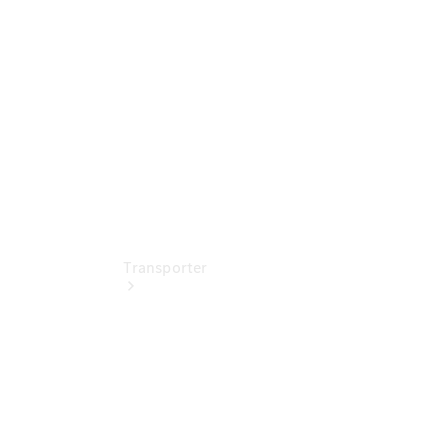
entdecken
Ansprechpartner
Standort
Transporter
Jetzt