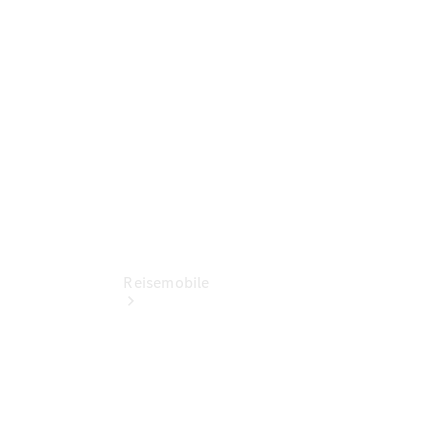
Kontaktformular
Servicetermin
buchen
Reisemobile
Jetzt